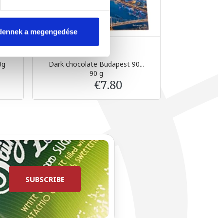
dennek a megengedése
0g
Dark chocolate Budapest 90...
Hazelnut-
90 g
€7.80
SUBSCRIBE