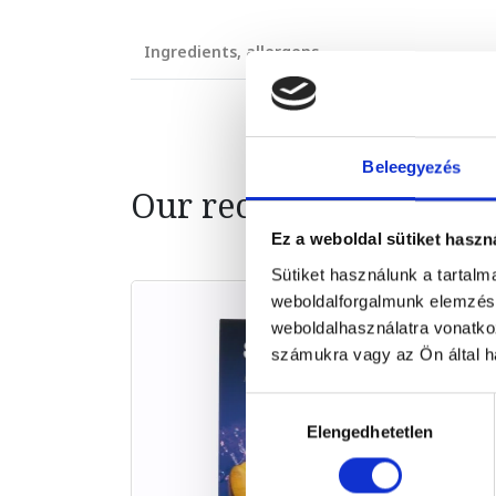
Ingredients, allergens
Beleegyezés
Our recommendation
Ez a weboldal sütiket haszn
Sütiket használunk a tartal
weboldalforgalmunk elemzésé
weboldalhasználatra vonatko
számukra vagy az Ön által ha
Hozzájárulás
Elengedhetetlen
kiválasztása