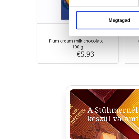
Megtagad
Plum cream milk chocolate...
100 g
€5.93
A Stühmernél
készül valami