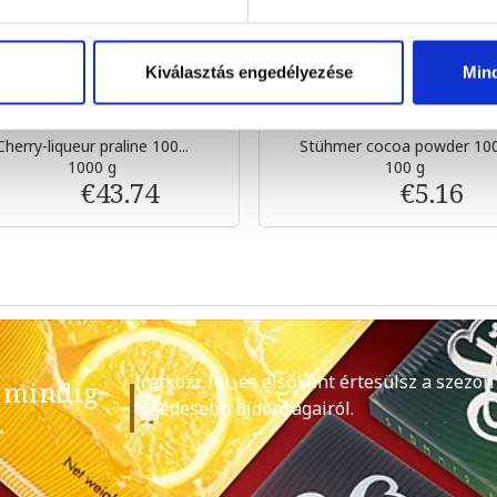
Kiválasztás engedélyezése
Min
FRAGILE
Cherry-liqueur praline 100...
Stühmer cocoa powder 10
1000 g
100 g
€43.74
€5.16
Iratkozz fel, és elsőként értesülsz a szezon
 mindig
legédesebb újdonságairól.
.