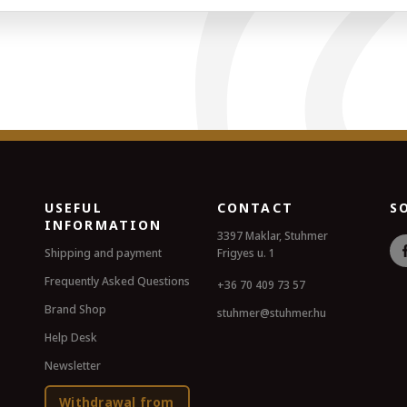
USEFUL
CONTACT
S
INFORMATION
3397 Maklar, Stuhmer
Shipping and payment
Frigyes u. 1
Frequently Asked Questions
+36 70 409 73 57
Brand Shop
stuhmer@stuhmer.hu
Help Desk
Newsletter
Withdrawal from