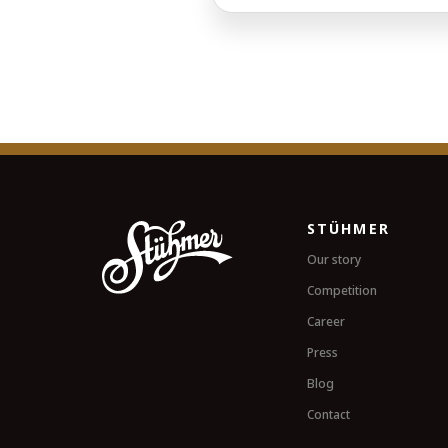
STÜHMER
Our story
Competition
Career
Press
Blog
Contact