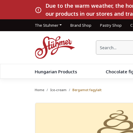
Due to the warm weather, the hom
our products in our stores and tr
The Stuhmer
Brand Shop
Pastry Shop
C
Hungarian Products
Chocolate fi
Home
Ice-cream
Bergamot fagylalt