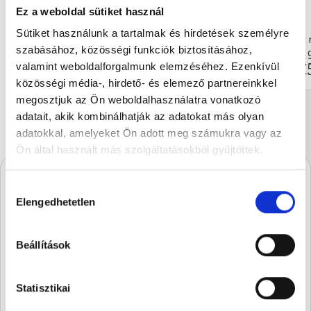
Ez a weboldal sütiket használ
Sütiket használunk a tartalmak és hirdetések személyre
Hazelnut cream milk chocol...
Hazelnut cream m
szabásához, közösségi funkciók biztosításához,
100 g
100 
€6.24
€
valamint weboldalforgalmunk elemzéséhez. Ezenkívül
közösségi média-, hirdető- és elemező partnereinkkel
megosztjuk az Ön weboldalhasználatra vonatkozó
adatait, akik kombinálhatják az adatokat más olyan
adatokkal, amelyeket Ön adott meg számukra vagy az
Ön által használt más szolgáltatásokból gyűjtöttek.
Hozzájárulás
A Stühmernél mindig
Elengedhetetlen
kiválasztása
készül valami.
Iratkozz fel, és elsőként értesülsz a
Beállítások
szezon legédesebb újdonságairól.
Statisztikai
SUBSCRIBE