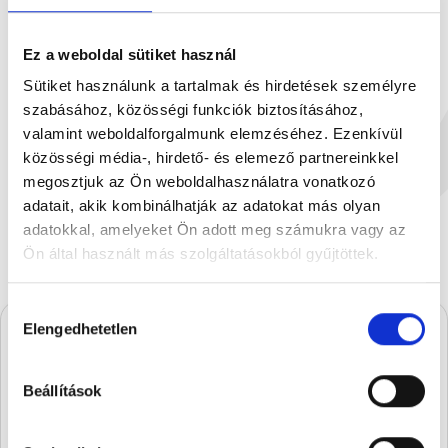
Ez a weboldal sütiket használ
Sütiket használunk a tartalmak és hirdetések személyre
szabásához, közösségi funkciók biztosításához,
Salted caramel milk chocol...
White chocolat
valamint weboldalforgalmunk elemzéséhez. Ezenkívül
100 g
90
közösségi média-, hirdető- és elemező partnereinkkel
€5.93
megosztjuk az Ön weboldalhasználatra vonatkozó
adatait, akik kombinálhatják az adatokat más olyan
adatokkal, amelyeket Ön adott meg számukra vagy az
Ön által használt más szolgáltatásokból gyűjtöttek.
Hozzájárulás
Elengedhetetlen
kiválasztása
A Stühmernél mindig
Beállítások
készül valami.
Iratkozz fel, és elsőként értesülsz a