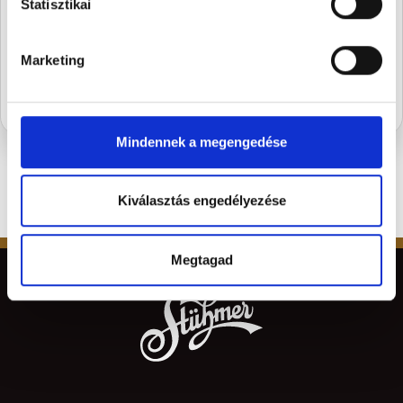
szezon legédesebb újdonságairól.
Statisztikai
SUBSCRIBE
Marketing
Mindennek a megengedése
Kiválasztás engedélyezése
Megtagad