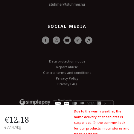
stuhmer@stuhmer.hu
SOCIAL MEDIA
Data protection notice
Report abuse
General terms and conditions
Privacy Policy
Privacy FAQ
Due to the warm weather, the
€12.18
home delivery of chocolates is
© All rights reserved 2026. stuhmer.hu
suspended. In the summer, look
€77.47/kg
for our products in our stores and
trade partners!