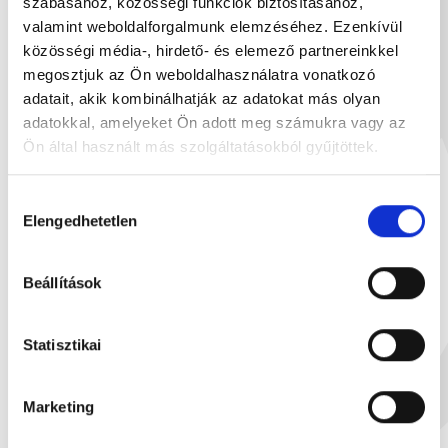
szabásához, közösségi funkciók biztosításához,
valamint weboldalforgalmunk elemzéséhez. Ezenkívül
közösségi média-, hirdető- és elemező partnereinkkel
megosztjuk az Ön weboldalhasználatra vonatkozó
adatait, akik kombinálhatják az adatokat más olyan
adatokkal, amelyeket Ön adott meg számukra vagy az
Ön által használt más szolgáltatásokból gyűjtöttek.
Hozzájárulás
Elengedhetetlen
kiválasztása
N
Beállítások
Statisztikai
Salted caramel milk chocol...
100 g
30
€5.93
Marketing