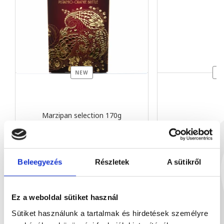
NEW
N
Marzipan selection 170g
170 g
16
€12.50
Beleegyezés
Részletek
A sütikről
Our recommendation
Ez a weboldal sütiket használ
Sütiket használunk a tartalmak és hirdetések személyre