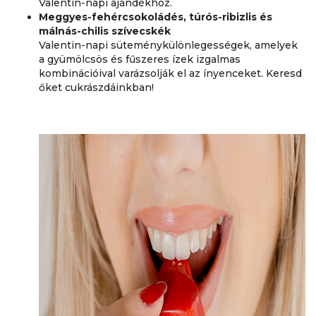
Valentin-napi ajándékhoz.
Meggyes-fehércsokoládés, túrós-ribizlis és
málnás-chilis szívecskék
Valentin-napi süteménykülönlegességek, amelyek
a gyümölcsös és fűszeres ízek izgalmas
kombinációival varázsolják el az ínyenceket. Keresd
őket cukrászdáinkban!