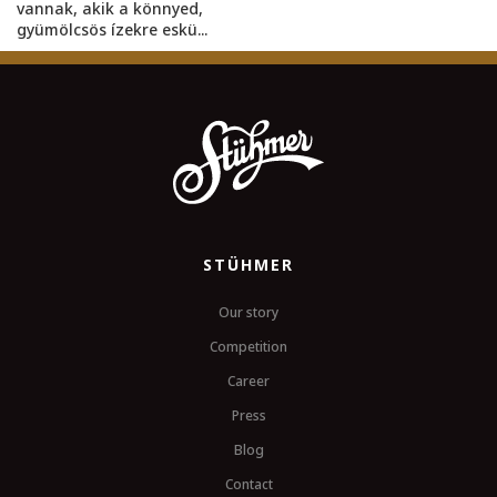
vannak, akik a könnyed,
gyümölcsös ízekre eskü...
STÜHMER
Our story
Competition
Career
Press
Blog
Contact