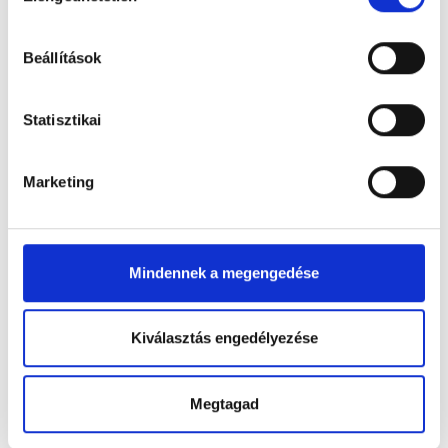
Ajándékozz hagyományt
Beállítások
és prémium minőséget a
szerelem ünnepére!
Statisztikai
Valentin-nap alkalmából a Stühmer széles kínálatában
megtalálhatók egyedi desszertdobozok, pralinék és
Marketing
különleges csokoládék és szezonális sütemények,
amelyekkel garantáltan örömet szerezhetünk
szeretteinknek.
👉 Válogass Valentin-napi kínálatunkból
itt
!
Mindennek a megengedése
👉 Fedezd fel a Stühmer cukrászdákat
itt
!
Kiválasztás engedélyezése
Back to the articles
Megtagad