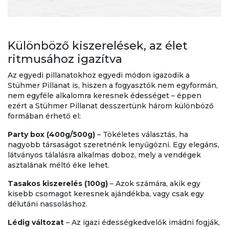
Különböző kiszerelések, az élet
ritmusához igazítva
Az egyedi pillanatokhoz egyedi módon igazodik a
Stühmer Pillanat is, hiszen a fogyasztók nem egyformán,
nem egyféle alkalomra keresnek édességet – éppen
ezért a Stühmer Pillanat desszertünk három különböző
formában érhető el:
Party box (400g/500g)
– Tökéletes választás, ha
nagyobb társaságot szeretnénk lenyűgözni. Egy elegáns,
látványos tálalásra alkalmas doboz, mely a vendégek
asztalának méltó éke lehet.
Tasakos kiszerelés (100g)
– Azok számára, akik egy
kisebb csomagot keresnek ajándékba, vagy csak egy
délutáni nassoláshoz.
Lédig változat
– Az igazi édességkedvelők imádni fogják,