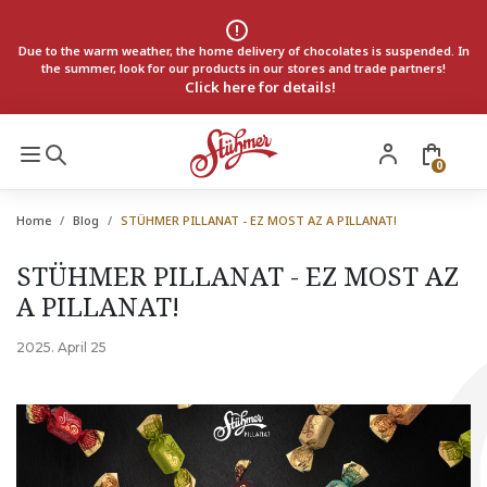
Due to the warm weather, the home delivery of chocolates is suspended. In
the summer, look for our products in our stores and trade partners!
Click here for details!
0
Home
Blog
STÜHMER PILLANAT - EZ MOST AZ A PILLANAT!
STÜHMER PILLANAT - EZ MOST AZ
A PILLANAT!
2025. April 25