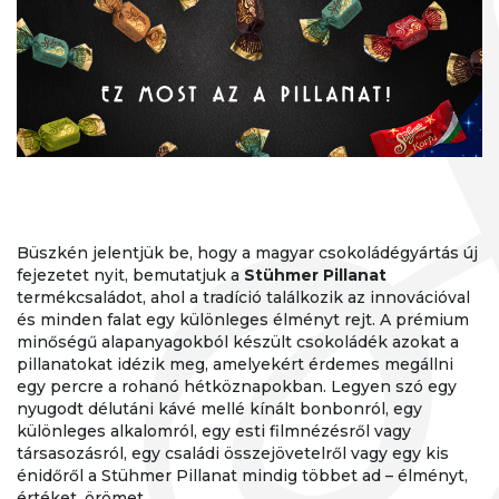
Büszkén jelentjük be, hogy a magyar csokoládégyártás új
fejezetet nyit, bemutatjuk a
Stühmer Pillanat
termékcsaládot, ahol a tradíció találkozik az innovációval
és minden falat egy különleges élményt rejt. A prémium
minőségű alapanyagokból készült csokoládék azokat a
pillanatokat idézik meg, amelyekért érdemes megállni
egy percre a rohanó hétköznapokban. Legyen szó egy
nyugodt délutáni kávé mellé kínált bonbonról, egy
különleges alkalomról, egy esti filmnézésről vagy
társasozásról, egy családi összejövetelről vagy egy kis
énidőről a Stühmer Pillanat mindig többet ad – élményt,
értéket, örömet.