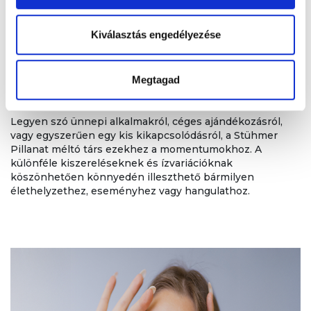
Kiválasztás engedélyezése
Ajándék vagy saját élvezet –
Megtagad
mindenre van egy Pillanat
Legyen szó ünnepi alkalmakról, céges ajándékozásról,
vagy egyszerűen egy kis kikapcsolódásról, a Stühmer
Pillanat méltó társ ezekhez a momentumokhoz. A
különféle kiszereléseknek és ízvariációknak
köszönhetően könnyedén illeszthető bármilyen
élethelyzethez, eseményhez vagy hangulathoz.