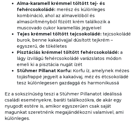
Alma-karamell krémmel töltött tej- és
fehércsokoládé:
merész és különleges
kombináció, ahol az almavelőből és
almasűrítményből főzött krém találkozik a
muscovado cukor karamellás jegyeivel
Tejes krémmel töltött tejcsokoládé:
tejcsokoládé
burok, benne kakaóvajjal dúsított tejkrém –
egyszerű, de tökéletes
Pisztáciás krémmel töltött fehércsokoládé:
a
lágy ízvilágú fehércsokoládé varázslatos módon
emeli ki a pisztácia nugát ízét
Stühmer Pillanat Korfu:
Korfu íz, amelynek mézes
tojásfrappé jegyeit a kakaóvaj, méz és étcsokoládé
tesz különlegesen gazdaggá és harmonikussá
Ez a sokszínűség teszi a Stühmer Pillanatot ideálissá
családi eseményekre, baráti találkozókra, de akár egy
nyugodt estére is, amikor egyszerűen csak saját
magunkat szeretnénk megajándékozni valamivel, ami
különleges.