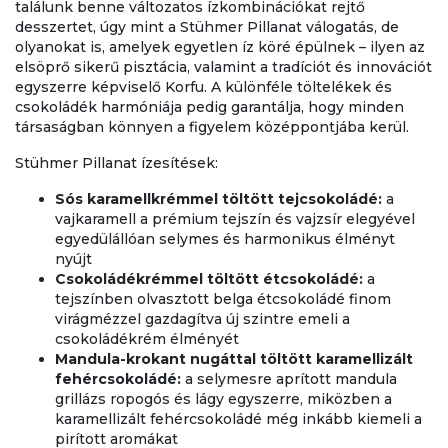
találunk benne változatos ízkombinációkat rejtő
desszertet, úgy mint a Stühmer Pillanat válogatás, de
olyanokat is, amelyek egyetlen íz köré épülnek – ilyen az
elsöprő sikerű pisztácia, valamint a tradíciót és innovációt
egyszerre képviselő Korfu. A különféle töltelékek és
csokoládék harmóniája pedig garantálja, hogy minden
társaságban könnyen a figyelem középpontjába kerül.
Stühmer Pillanat ízesítések:
Sós karamellkrémmel töltött tejcsokoládé:
a
vajkaramell a prémium tejszín és vajzsír elegyével
egyedülállóan selymes és harmonikus élményt
nyújt
Csokoládékrémmel töltött étcsokoládé:
a
tejszínben olvasztott belga étcsokoládé finom
virágmézzel gazdagítva új szintre emeli a
csokoládékrém élményét
Mandula-krokant nugáttal töltött karamellizált
fehércsokoládé:
a selymesre aprított mandula
grillázs ropogós és lágy egyszerre, miközben a
karamellizált fehércsokoládé még inkább kiemeli a
pirított aromákat