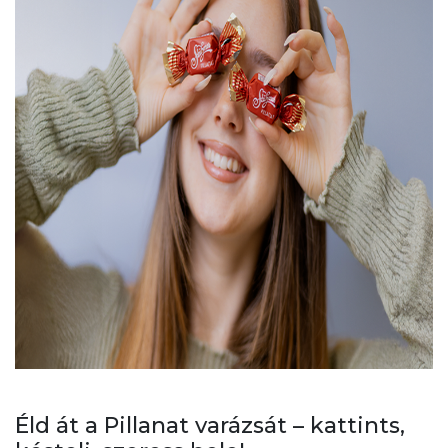
Éld át a Pillanat varázsát – kattints,