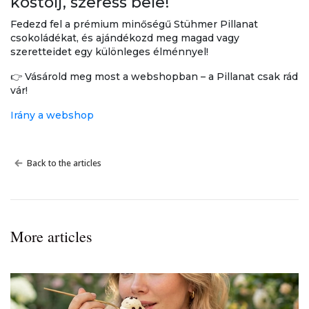
kóstolj, szeress bele!
Fedezd fel a prémium minőségű Stühmer Pillanat
csokoládékat, és ajándékozd meg magad vagy
szeretteidet egy különleges élménnyel!
👉 Vásárold meg most a webshopban – a Pillanat csak rád
vár!
Irány a webshop
Back to the articles
More articles