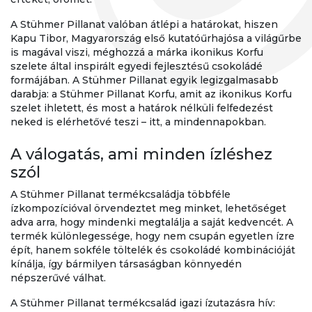
A Stühmer Pillanat valóban átlépi a határokat, hiszen
Kapu Tibor, Magyarország első kutatóűrhajósa a világűrbe
is magával viszi, méghozzá a márka ikonikus Korfu
szelete által inspirált egyedi fejlesztésű csokoládé
formájában. A Stühmer Pillanat egyik legizgalmasabb
darabja: a Stühmer Pillanat Korfu, amit az ikonikus Korfu
szelet ihletett, és most a határok nélküli felfedezést
neked is elérhetővé teszi – itt, a mindennapokban.
A válogatás, ami minden ízléshez
szól
A Stühmer Pillanat termékcsaládja többféle
ízkompozícióval örvendeztet meg minket, lehetőséget
adva arra, hogy mindenki megtalálja a saját kedvencét. A
termék különlegessége, hogy nem csupán egyetlen ízre
épít, hanem sokféle töltelék és csokoládé kombinációját
kínálja, így bármilyen társaságban könnyedén
népszerűvé válhat.
A Stühmer Pillanat termékcsalád igazi ízutazásra hív: