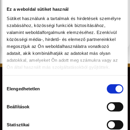
szezon legédesebb újdonságairól.
Ez a weboldal sütiket használ
Sütiket használunk a tartalmak és hirdetések személyre
SUBSCRIBE
szabásához, közösségi funkciók biztosításához,
valamint weboldalforgalmunk elemzéséhez. Ezenkívül
közösségi média-, hirdető- és elemező partnereinkkel
megosztjuk az Ön weboldalhasználatra vonatkozó
adatait, akik kombinálhatják az adatokat más olyan
adatokkal, amelyeket Ön adott meg számukra vagy az
Ön által használt más szolgáltatásokból gyűjtöttek.
Hozzájárulás
Elengedhetetlen
kiválasztása
Beállítások
STÜHMER
Statisztikai