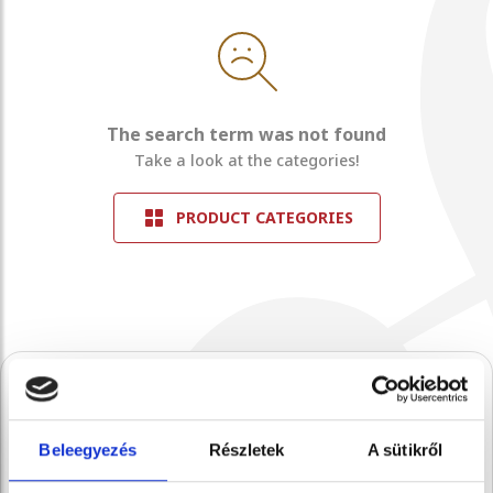
The search term was not found
Take a look at the categories!
PRODUCT CATEGORIES
A Stühmernél mindig
Beleegyezés
Részletek
A sütikről
készül valami.
Iratkozz fel, és elsőként értesülsz a