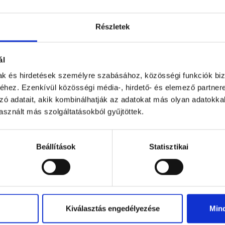
Részletek
ál
mak és hirdetések személyre szabásához, közösségi funkciók biz
hez. Ezenkívül közösségi média-, hirdető- és elemező partner
zó adatait, akik kombinálhatják az adatokat más olyan adatokka
NEW
sznált más szolgáltatásokból gyűjtöttek.
Dark truffle cube 13g
13 g
52 g
Beállítások
Statisztikai
€0.86
€1.55
Kiválasztás engedélyezése
Min