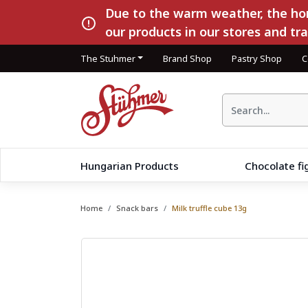
Due to the warm weather, the hom
our products in our stores and tr
The Stuhmer
Brand Shop
Pastry Shop
C
Hungarian Products
Chocolate fi
Home
Snack bars
Milk truffle cube 13g