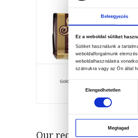
Beleegyezés
Ez a weboldal sütiket haszn
Sütiket használunk a tartal
weboldalforgalmunk elemzésé
weboldalhasználatra vonatko
számukra vagy az Ön által ha
Gold dessert 30g
Hozzájárulás
30 g
Elengedhetetlen
kiválasztása
€1.40
Megtagad
Our recommendation