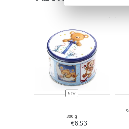
NEW
S
300 g
€6.53