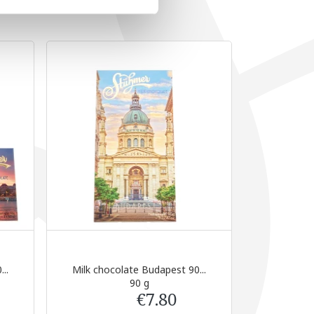
..
Milk chocolate Budapest 90...
90 g
€7.80