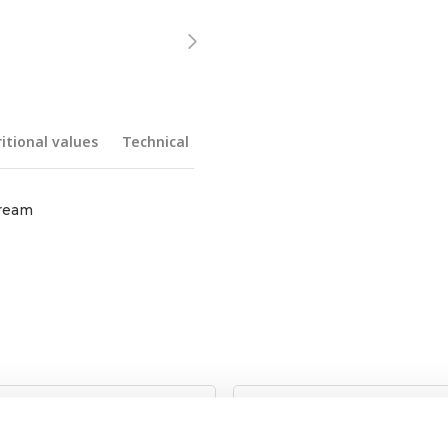
itional values
Technical details
cream