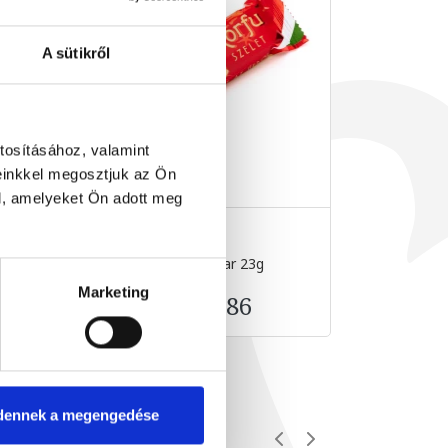
A sütikről
tosításához, valamint
einkkel megosztjuk az Ön
l, amelyeket Ön adott meg
Korfu snack bar 23g
Hazelnut 
23 g
Marketing
€0.86
dennek a megengedése