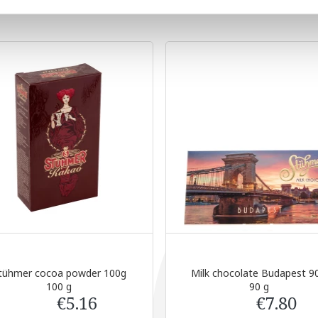
tühmer cocoa powder 100g
Milk chocolate Budapest 90.
100 g
90 g
€5.16
€7.80