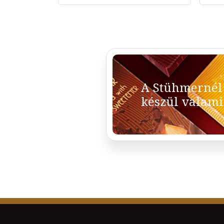
A Stühmernél
készül valami