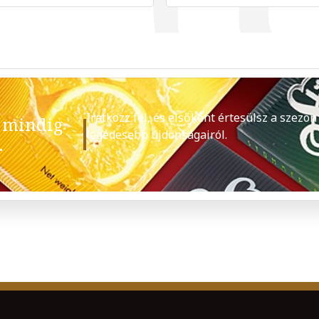
Iratkozz fel, és elsőként értesülsz a szezon
 mindig
legédesebb újdonságairól.
.